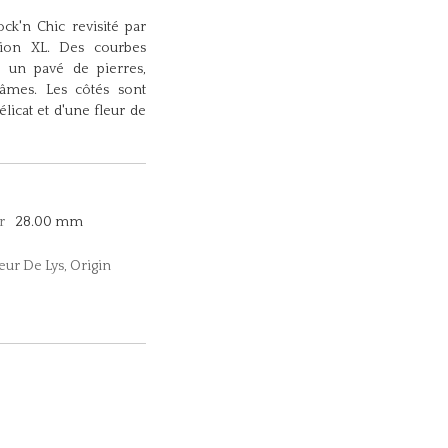
ck'n Chic revisité par
sion XL. Des courbes
s un pavé de pierres,
âmes. Les côtés sont
licat et d'une fleur de
r
28.00 mm
leur De Lys, Origin