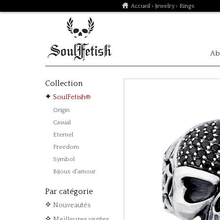
Accueil
›
Jewelry
› Rings
Ab
Collection
SoulFetish®
Origin
Casual
Eternel
Freedom
Symbol
Bijoux d'amour
Par catégorie
Nouveautés
Meilleures ventes