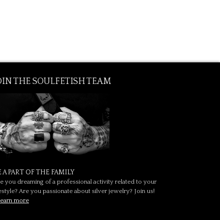
OIN THE SOULFETISH TEAM
E A PART OF THE FAMILY
e you dreaming of a professional activity related to your
festyle? Are you passionate about silver jewelry? Join us!
earn more