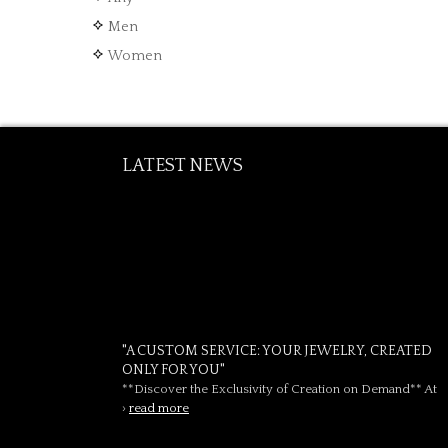
Men
Women
LATEST NEWS
"A CUSTOM SERVICE: YOUR JEWELRY, CREATED
ONLY FOR YOU"
**Discover the Exclusivity of Creation on Demand** At
›
read more