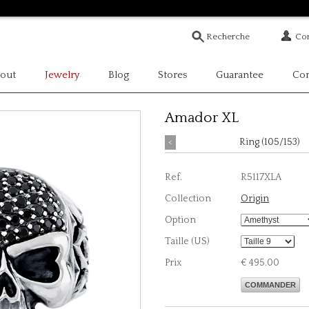
Com
out
Jewelry
Blog
Stores
Guarantee
Con
Amador XL
<
Ring (105/153)
Ref.
R5117XLA
Collection
Origin
Option
Taille (US)
Prix
€ 495.00
COMMANDER