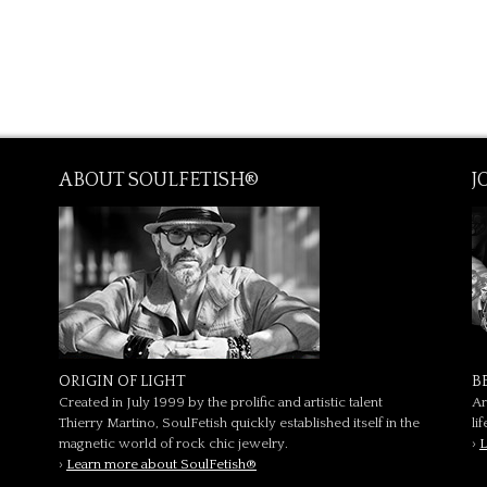
ABOUT SOULFETISH®
J
ORIGIN OF LIGHT
B
Created in July 1999 by the prolific and artistic talent
Ar
Thierry Martino, SoulFetish quickly established itself in the
li
magnetic world of rock chic jewelry.
›
L
›
Learn more about SoulFetish®